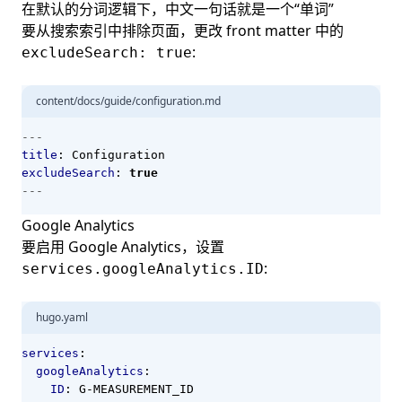
在默认的分词逻辑下，中文一句话就是一个“单词”
要从搜索索引中排除页面，更改 front matter 中的
:
excludeSearch: true
content/docs/guide/configuration.md
---
title
:
Configuration
excludeSearch
:
true
---
Google Analytics
要启用
Google Analytics
，设置
:
services.googleAnalytics.ID
hugo.yaml
services
:
googleAnalytics
:
ID
:
G-MEASUREMENT_ID