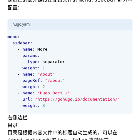
配置：
hugo.yaml
menu
:
sidebar
:
- 
name
:
More
params
:
type
:
separator
weight
:
1
- 
name
:
"About"
pageRef
:
"/about"
weight
:
2
- 
name
:
"Hugo Docs ↗"
url
:
"https://gohugo.io/documentation/"
weight
:
3
右侧边栏
目录
目录是根据内容文件中的标题自动生成的，可以在