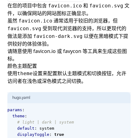
在您的项目中包含
和
文
favicon.ico
favicon.svg
件，以确保网站的网站图标正确显示。
虽然
通常适用于较旧的浏览器，但
favicon.ico
受到现代浏览器的支持，所以更现代的
favicon.svg
做法是添加
以便在黑暗模式下提
favicon-dark.svg
供较好的体验体验。
请随意使用
favicon.io
或
favycon
等工具来生成这些图
标。
颜色主题配置
使用
设置来配置默认主题模式和切换按钮，允许
theme
访问者在浅色或深色模式之间切换。
hugo.yaml
params
:
theme
:
# light | dark | system
default
:
system
displayToggle
:
true