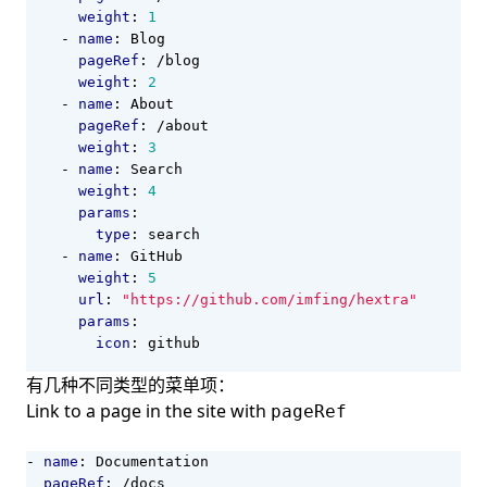
weight
:
1
- 
name
:
Blog
pageRef
:
/blog
weight
:
2
- 
name
:
About
pageRef
:
/about
weight
:
3
- 
name
:
Search
weight
:
4
params
:
type
:
search
- 
name
:
GitHub
weight
:
5
url
:
"https://github.com/imfing/hextra"
params
:
icon
:
github
有几种不同类型的菜单项：
Link to a page in the site with
pageRef
- 
name
:
Documentation
pageRef
:
/docs